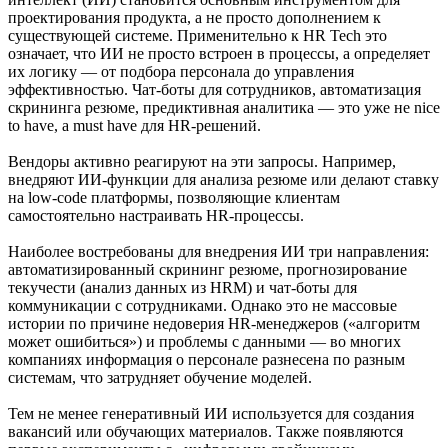
проектирования продукта, а не просто дополнением к
существующей системе. Применительно к HR Tech это
означает, что ИИ не просто встроен в процессы, а определяет
их логику — от подбора персонала до управления
эффективностью. Чат-боты для сотрудников, автоматизация
скрининга резюме, предиктивная аналитика — это уже не nice
to have, а must have для HR-решений.
Вендоры активно реагируют на эти запросы. Например,
внедряют ИИ-функции для анализа резюме или делают ставку
на low-code платформы, позволяющие клиентам
самостоятельно настраивать HR-процессы.
Наиболее востребованы для внедрения ИИ три направления:
автоматизированный скрининг резюме, прогнозирование
текучести (анализ данных из HRM) и чат-боты для
коммуникации с сотрудниками. Однако это не массовые
истории по причине недоверия HR-менеджеров («алгоритм
может ошибиться») и проблемы с данными — во многих
компаниях информация о персонале разнесена по разным
системам, что затрудняет обучение моделей.
Тем не менее генеративный ИИ используется для создания
вакансий или обучающих материалов. Также появляются