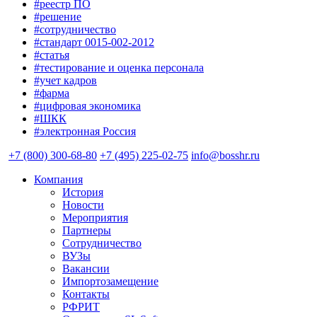
#реестр ПО
#решение
#сотрудничество
#стандарт 0015-002-2012
#статья
#тестирование и оценка персонала
#учет кадров
#фарма
#цифровая экономика
#ШКК
#электронная Россия
+7 (800) 300-68-80
+7 (495) 225-02-75
info@bosshr.ru
Компания
История
Новости
Мероприятия
Партнеры
Сотрудничество
ВУЗы
Вакансии
Импортозамещение
Контакты
РФРИТ