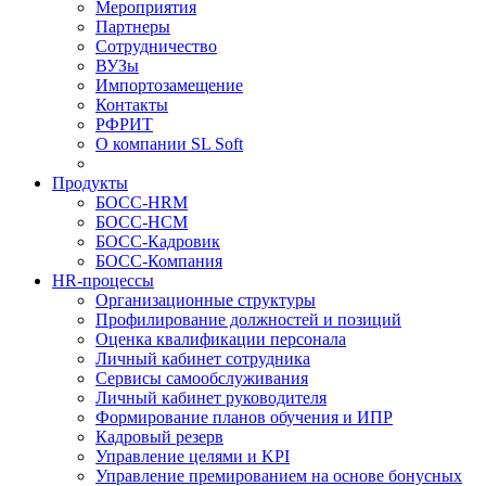
Мероприятия
Партнеры
Сотрудничество
ВУЗы
Импортозамещение
Контакты
РФРИТ
О компании SL Soft
Продукты
БОСС-HRM
БОСС-HCM
БОСС-Кадровик
БОСС-Компания
HR-процессы
Организационные структуры
Профилирование должностей и позиций
Оценка квалификации персонала
Личный кабинет сотрудника
Сервисы самообслуживания
Личный кабинет руководителя
Формирование планов обучения и ИПР
Кадровый резерв
Управление целями и KPI
Управление премированием на основе бонусных