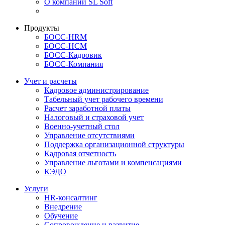
О компании SL Soft
Продукты
БОСС-HRM
БОСС-HCM
БОСС-Кадровик
БОСС-Компания
Учет и расчеты
Кадровое администрирование
Табельный учет рабочего времени
Расчет заработной платы
Налоговый и страховой учет
Военно-учетный стол
Управление отсутствиями
Поддержка организационной структуры
Кадровая отчетность
Управление льготами и компенсациями
КЭДО
Услуги
HR-консалтинг
Внедрение
Обучение
Сопровождение и развитие