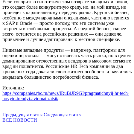
Если говорить о гипотетическом возврате западных игроков,
это создаст более конкурентную среду, но, на мой взгляд, не
приведет к кардинальному переделу рынка. Крупный бизнес,
особенно с международными операциями, частично вернется
к SAP и Oracle — просто потому, что эти системы уже
встроены в глобальные процессы. А средний бизнес, скорее
всего, останется на российских решениях — они дешевле,
привычнее и лучше адаптированы к местной специфике.
Нишевые западные продукты — например, платформы для
оценки персонала — могут отвоевать часть рынка, но в целом
доминирование отечественных вендоров в массовом сегменте
вряд ли пошатнется. Российские HR Tech-компании за два
кризисных года доказали свою жизнеспособность и научились
закрывать большинство потребностей бизнеса.
Источник:
https://companies.rbc.ru/news/IRuBiJR9GI/pragmatichnyij-hr-tech-
novyie-trendyi-avtomatizatsii/
Предыдущая статья
Следующая статья
ВСЕ НОВОСТИ