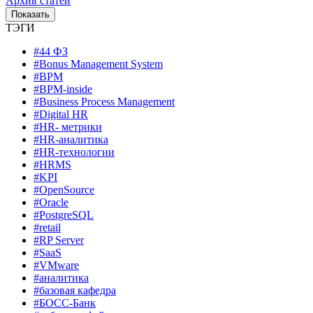
Архив статей
ТЭГИ
#44 ФЗ
#Bonus Management System
#BPM
#BPM-inside
#Business Process Management
#Digital HR
#HR- метрики
#HR-аналитика
#HR-технологии
#HRMS
#KPI
#OpenSource
#Oracle
#PostgreSQL
#retail
#RP Server
#SaaS
#VMware
#аналитика
#базовая кафедра
#БОСС-Банк