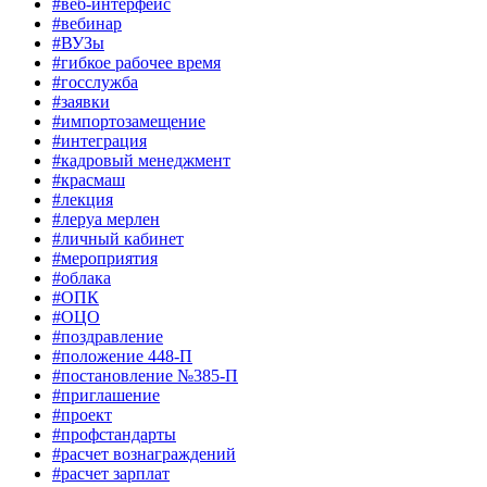
#веб-интерфейс
#вебинар
#ВУЗы
#гибкое рабочее время
#госслужба
#заявки
#импортозамещение
#интеграция
#кадровый менеджмент
#красмаш
#лекция
#леруа мерлен
#личный кабинет
#мероприятия
#облака
#ОПК
#ОЦО
#поздравление
#положение 448-П
#постановление №385-П
#приглашение
#проект
#профстандарты
#расчет вознаграждений
#расчет зарплат