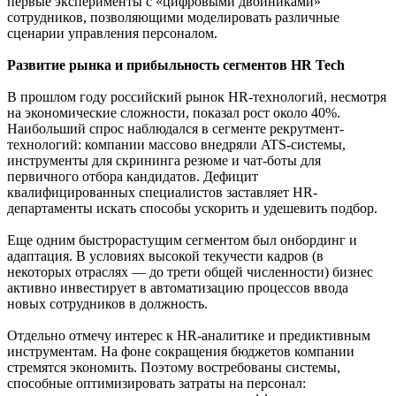
первые эксперименты с «цифровыми двойниками»
сотрудников, позволяющими моделировать различные
сценарии управления персоналом.
Развитие рынка и прибыльность сегментов HR Tech
В прошлом году российский рынок HR-технологий, несмотря
на экономические сложности, показал рост около 40%.
Наибольший спрос наблюдался в сегменте рекрутмент-
технологий: компании массово внедряли ATS-системы,
инструменты для скрининга резюме и чат-боты для
первичного отбора кандидатов. Дефицит
квалифицированных специалистов заставляет HR-
департаменты искать способы ускорить и удешевить подбор.
Еще одним быстрорастущим сегментом был онбординг и
адаптация. В условиях высокой текучести кадров (в
некоторых отраслях — до трети общей численности) бизнес
активно инвестирует в автоматизацию процессов ввода
новых сотрудников в должность.
Отдельно отмечу интерес к HR-аналитике и предиктивным
инструментам. На фоне сокращения бюджетов компании
стремятся экономить. Поэтому востребованы системы,
способные оптимизировать затраты на персонал: