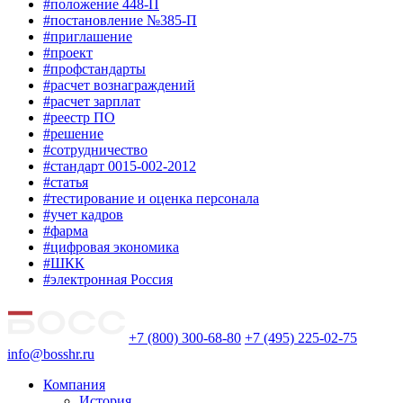
#положение 448-П
#постановление №385-П
#приглашение
#проект
#профстандарты
#расчет вознаграждений
#расчет зарплат
#реестр ПО
#решение
#сотрудничество
#стандарт 0015-002-2012
#статья
#тестирование и оценка персонала
#учет кадров
#фарма
#цифровая экономика
#ШКК
#электронная Россия
+7 (800) 300-68-80
+7 (495) 225-02-75
info@bosshr.ru
Компания
История