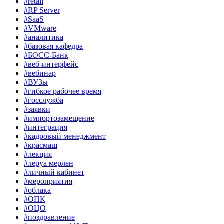
#retail
#RP Server
#SaaS
#VMware
#аналитика
#базовая кафедра
#БОСС-Банк
#веб-интерфейс
#вебинар
#ВУЗы
#гибкое рабочее время
#госслужба
#заявки
#импортозамещение
#интеграция
#кадровый менеджмент
#красмаш
#лекция
#леруа мерлен
#личный кабинет
#мероприятия
#облака
#ОПК
#ОЦО
#поздравление