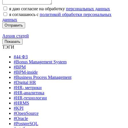
я даю согласие на обработку
персональных данных
я соглашаюсь с
политикой обработки персональных
данных
Архив статей
ТЭГИ
#44 ФЗ
#Bonus Management System
#BPM
#BPM-inside
#Business Process Management
#Digital HR
#HR- метрики
#HR-аналитика
#HR-технологии
#HRMS
#KPI
#OpenSource
#Oracle
#PostgreSQL