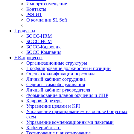
Импортозамещение
Контакты
РФРИТ
О компании SL Soft
Продукты
БОСС-HRM
БОСС-HCM
БОСС-Кадровик
БОСС-Компания
HR-процессы
Организационные структуры
Профилирование должностей и позиций
Оценка квалификации персонала
Личный кабинет сотрудника
Сервисы самообслуживания
Личный кабинет руководителя
Формирование планов обучения и ИПР
Кадровый резерв
Управление целями и KPI
Управление премированием на основе бонусных
схем
Управление компенсационными пакетами
Кафетерий льгот
Тестирование и анкетирование